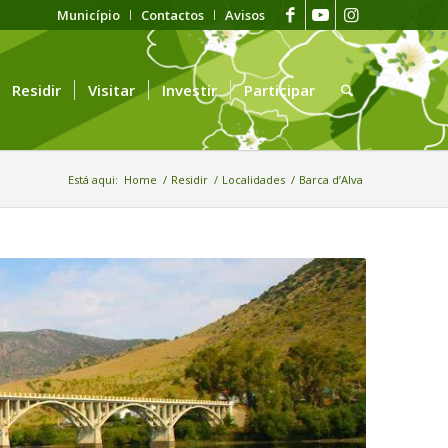
Município
Contactos
Avisos
Residir
Visitar
Investir
Participar
Está aqui:
Home
/
Residir
/
Localidades
/
Barca d’Alva