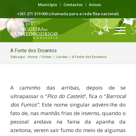
Município
Contactos
Avisos
+351 271 319 000 (chamada para a rede fixa nacional)
A Fonte dos Encantos
Está aqui:
Home
/
Visitar
/
Lendas
/
A Fonte dos Encantos
A caminho das arribas, depois de se
ultrapassar o “
Pico do Castelo
“, fica o “
Barrocal
dos Fumos”
. Este nome singular advém-lhe do
fato de, nas manhãs frias de inverno, quando o
pessoal andava na faina da apanha da
azeitona, verem sair fumo do meio de algumas