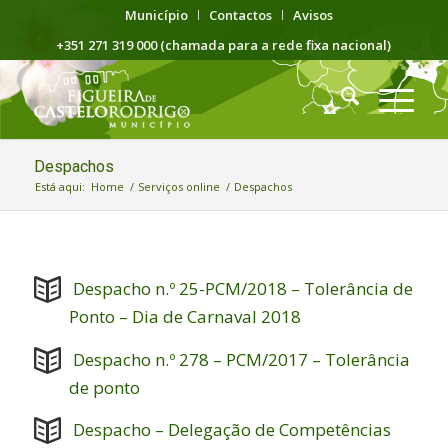
Município
Contactos
Avisos
+351 271 319 000 (chamada para a rede fixa nacional)
Despachos
Está aqui:
Home
/
Serviços online
/
Despachos
Despacho n.º 25-PCM/2018 – Tolerância de
Ponto – Dia de Carnaval 2018
Despacho n.º 278 – PCM/2017 – Tolerância
de ponto
Despacho – Delegação de Competências