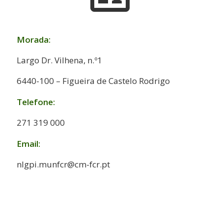
Morada:
Largo Dr. Vilhena, n.º1
6440-100 – Figueira de Castelo Rodrigo
Telefone:
271 319 000
Email:
nlgpi.munfcr@cm-fcr.pt