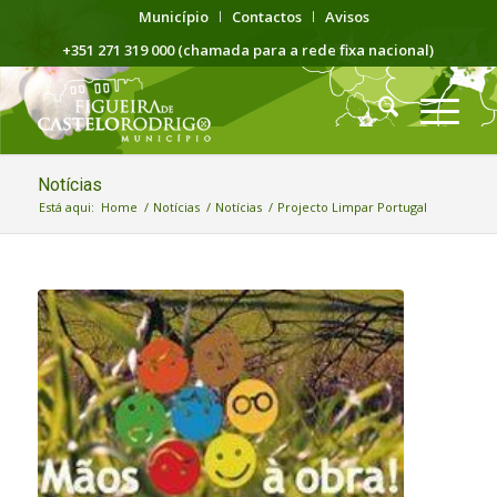
Município
Contactos
Avisos
+351 271 319 000 (chamada para a rede fixa nacional)
Notícias
Está aqui:
Home
/
Notícias
/
Notícias
/
Projecto Limpar Portugal