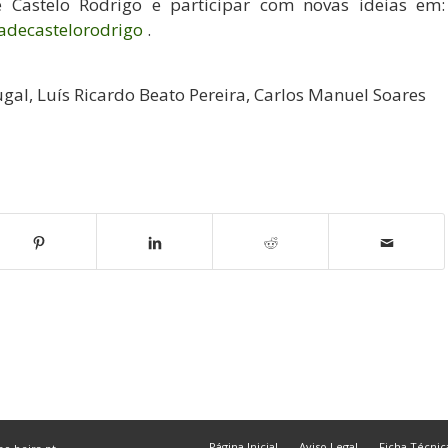
Castelo Rodrigo e participar com novas ideias em:
radecastelorodrigo
.
gal, Luís Ricardo Beato Pereira, Carlos Manuel Soares
Página Inicial
Aviso Legal
Ficha Técnic