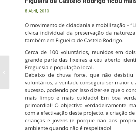
Figueira de Castelo Rodrigo ficou mais
8 Abril, 2010
O movimento de cidadania e mobilização – “L
cívica individual da preservação da naturez
também em Figueira de Castelo Rodrigo.
Cerca de 100 voluntários, reunidos em do
grande parte das lixeiras a céu aberto iden
Freguesia e população local.
Projecto Limpar
Debaixo de chuva forte, que não desistiu
Portugal
voluntários, a vontade conseguiu ser maior e 
sucesso, podendo por isso dizer-se que o conc
mais limpo e mais cuidado! Em boa verdad
primordial! O objectivo verdadeiramente mai
com a efectivação deste projecto, a criação de
crianças e jovens (e porque não aos própr
ambiente quando não é respeitado!