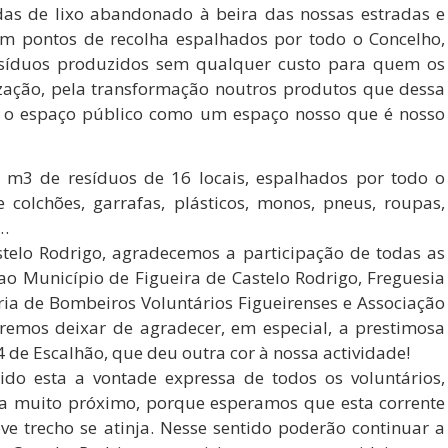
adas de lixo abandonado à beira das nossas estradas e
em pontos de recolha espalhados por todo o Concelho,
esíduos produzidos sem qualquer custo para quem os
ização, pela transformação noutros produtos que dessa
o o espaço público como um espaço nosso que é nosso
0 m3 de resíduos de 16 locais, espalhados por todo o
colchões, garrafas, plásticos, monos, pneus, roupas,
c…
telo Rodrigo, agradecemos a participação de todas as
ao Município de Figueira de Castelo Rodrigo, Freguesia
ia de Bombeiros Voluntários Figueirenses e Associação
remos deixar de agradecer, em especial, a prestimosa
 de Escalhão, que deu outra cor à nossa actividade!
sido esta a vontade expressa de todos os voluntários,
a muito próximo, porque esperamos que esta corrente
e trecho se atinja. Nesse sentido poderão continuar a