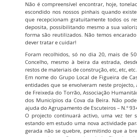
Não é compreensível encontrar, hoje, tonel
escondido nos nossos pinhais quando exist
que recepcionam gratuitamente todos os r
deposita, possibilitando mesmo a sua valor
forma são reutilizados. Não temos encarad
dever tratar e cuidar!
Foram recolhidos, só no dia 20, mais de 5
Concelho, mesmo à beira da estrada, desde 
restos de materiais de construção, etc, etc, et
Em nome do Grupo Local de Figueira de Cas
entidades que se envolveram neste projecto, 
de Freixeda do Torrão, Associação Humanitár
dos Municípios da Cova da Beira. Não pode
ajuda do Agrupamento de Escuteiros – N.º 934
O projecto continuará activo, uma vez ter 
estando em estudo uma nova actividade par
gerada não se quebre, permitindo que a brev