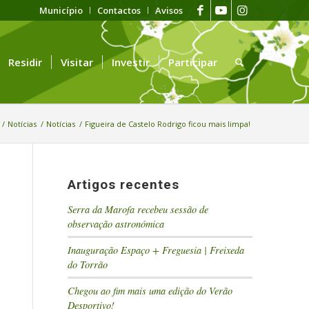
Município
Contactos
Avisos
Residir
Visitar
Investir
Participar
/
Notícias
/
Notícias
/
Figueira de Castelo Rodrigo ficou mais limpa!
Artigos recentes
Serra da Marofa recebeu sessão de
observação astronómica
Inauguração Espaço + Freguesia | Freixeda
do Torrão
Chegou ao fim mais uma edição do Verão
Desportivo!