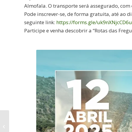
Almofala. O transporte será assegurado, com 
Pode inscrever-se, de forma gratuita, até ao di
seguinte link:
https://forms.gle/uk9nXNjcCD6
Participe e venha descobrir a “Rotas das Freg
Celebração dos 10
anos da Associação
de Desenvolvimento