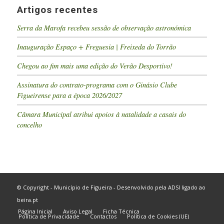
Artigos recentes
Serra da Marofa recebeu sessão de observação astronómica
Inauguração Espaço + Freguesia | Freixeda do Torrão
Chegou ao fim mais uma edição do Verão Desportivo!
Assinatura do contrato-programa com o Ginásio Clube
Figueirense para a época 2026/2027
Câmara Municipal atribui apoios à natalidade a casais do
concelho
© Copyright - Município de Figueira - Desenvolvido pela
ADSI
ligado ao
beira.pt
Página Inicial
Aviso Legal
Ficha Técnica
Política de Privacidade
Contactos
Política de Cookies (UE)