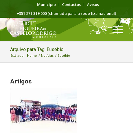
Município
Contactos
Avisos
+351 271 319 000 (chamada para a rede fixa nacional)
Arquivo para Tag: Eusébio
Está aqui:
Home
/
Notícias
/
Eusébio
Artigos