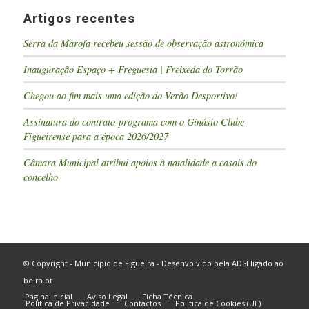
Artigos recentes
Serra da Marofa recebeu sessão de observação astronómica
Inauguração Espaço + Freguesia | Freixeda do Torrão
Chegou ao fim mais uma edição do Verão Desportivo!
Assinatura do contrato-programa com o Ginásio Clube
Figueirense para a época 2026/2027
Câmara Municipal atribui apoios à natalidade a casais do
concelho
© Copyright - Município de Figueira - Desenvolvido pela
ADSI
ligado ao
beira.pt
Página Inicial
Aviso Legal
Ficha Técnica
Política de Privacidade
Contactos
Política de Cookies (UE)