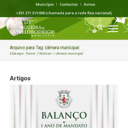
Município
Contactos
Avisos
+351 271 319 000 (chamada para a rede fixa nacional)
Arquivo para Tag: câmara municipal
Está aqui:
Home
/
Notícias
/
câmara municipal
Artigos