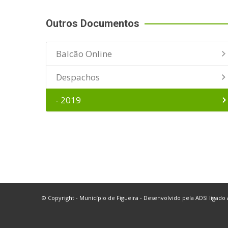
Outros Documentos
Balcão Online
Despachos
- 2019
© Copyright - Município de Figueira - Desenvolvido pela
ADSI
ligado