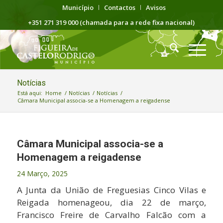
Município
Contactos
Avisos
+351 271 319 000 (chamada para a rede fixa nacional)
Notícias
Está aqui:
Home
/
Notícias
/
Notícias
/
Câmara Municipal associa-se a Homenagem a reigadense
Câmara Municipal associa-se a
Homenagem a reigadense
24 Março, 2025
A Junta da União de Freguesias Cinco Vilas e
Reigada homenageou, dia 22 de março,
Francisco Freire de Carvalho Falcão com a