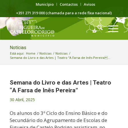
Município
Contactos
Avisos
+351 271 319 000 (chamada para a rede fixa nacional)
Notícias
Está aqui:
Home
/
Notícias
/
Notícias
/
Semana do Livro e das Artes | Teatro “A Farsa de Inês Pereira...
Semana do Livro e das Artes | Teatro
“A Farsa de Inês Pereira”
30 Abril, 2025
Os alunos do 3º Ciclo do Ensino Básico e do
Secundário do Agrupamento de Escolas de
Figueira de Castelo Rodrigo assistiram, no