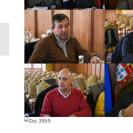
Inscrições abertas
para a Caminhada da
Amendoeira em Flor