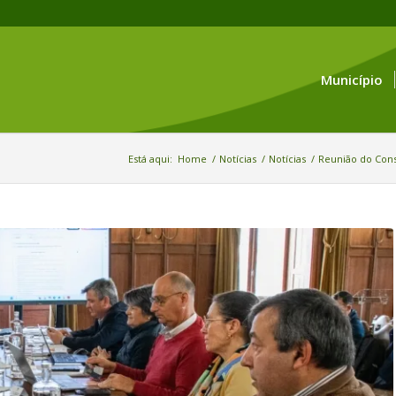
Município
Está aqui:
Home
/
Notícias
/
Notícias
/
Reunião do Cons