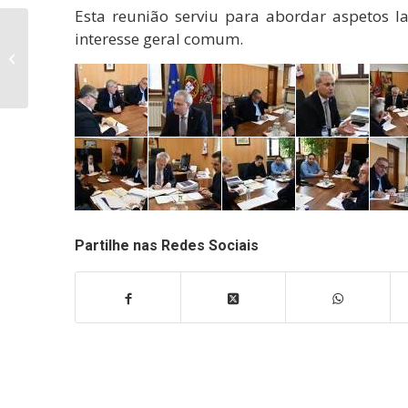
Esta reunião serviu para abordar aspetos l
35º Aniversário da
interesse geral comum.
Convenção sobre os
Direitos da Criança
comemorado em...
Partilhe nas Redes Sociais