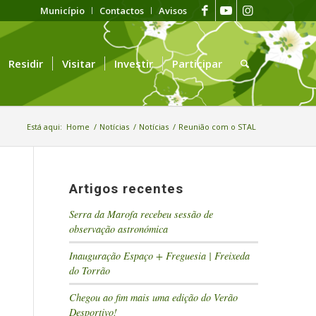
Município
Contactos
Avisos
Residir
Visitar
Investir
Participar
Está aqui:
Home
/
Notícias
/
Notícias
/
Reunião com o STAL
Artigos recentes
Serra da Marofa recebeu sessão de
observação astronómica
Inauguração Espaço + Freguesia | Freixeda
do Torrão
Chegou ao fim mais uma edição do Verão
Desportivo!