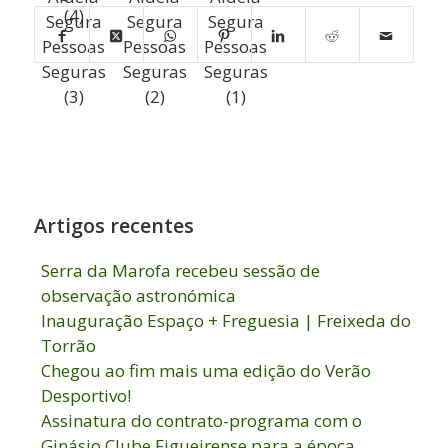
(4)
Segura
Segura
Segura
Pessoas
Pessoas
Pessoas
Seguras
Seguras
Seguras
(3)
(2)
(1)
Artigos recentes
Serra da Marofa recebeu sessão de
observação astronómica
Inauguração Espaço + Freguesia | Freixeda do
Torrão
Chegou ao fim mais uma edição do Verão
Desportivo!
Assinatura do contrato-programa com o
Ginásio Clube Figueirense para a época