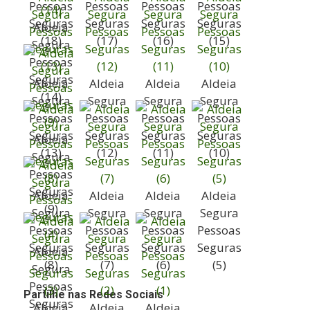
Pessoas
Pessoas
Pessoas
Pessoas
Seguras
Seguras
Seguras
Seguras
Aldeia
(18)
(17)
(16)
(15)
Segura
Pessoas
Seguras
Aldeia
Aldeia
Aldeia
Aldeia
(14)
Segura
Segura
Segura
Segura
Pessoas
Pessoas
Pessoas
Pessoas
Seguras
Seguras
Seguras
Seguras
Aldeia
(13)
(12)
(11)
(10)
Segura
Pessoas
Seguras
Aldeia
Aldeia
Aldeia
Aldeia
(9)
Segura
Segura
Segura
Segura
Pessoas
Pessoas
Pessoas
Pessoas
Seguras
Seguras
Seguras
Seguras
Aldeia
(8)
(7)
(6)
(5)
Segura
Pessoas
Partilhe nas Redes Sociais
Seguras
Aldeia
Aldeia
Aldeia