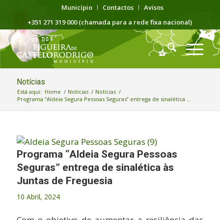
Município
Contactos
Avisos
+351 271 319 000 (chamada para a rede fixa nacional)
Notícias
Está aqui:
Home
/
Notícias
/
Notícias
/
Programa “Aldeia Segura Pessoas Seguras” entrega de sinalética ...
Programa “Aldeia Segura Pessoas
Seguras” entrega de sinalética às
Juntas de Freguesia
10 Abril, 2024
Com o objetivo de aumentar a resiliência das