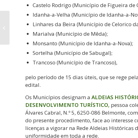
Castelo Rodrigo (Município de Figueira de 
Idanha-a-Velha (Município de Idanha-a-No
Linhares da Beira (Município de Celorico da
Início do Verão
Desportivo 2025
Marialva (Município de Mêda);
Monsanto (Município de Idanha-a-Nova);
Sortelha (Município de Sabugal);
Trancoso (Município de Trancoso),
pelo período de 15 dias úteis, que se rege p
edital.
Os Municípios designam a
ALDEIAS HISTÓRI
DESENVOLVIMENTO TURÍSTICO,
pessoa col
Álvares Cabral, N.º 5, 6250-086 Belmonte, co
do presente procedimento, face ao interesse c
licenças a vigorar na Rede Aldeias Históricas 
uniformidade em toda a rede.