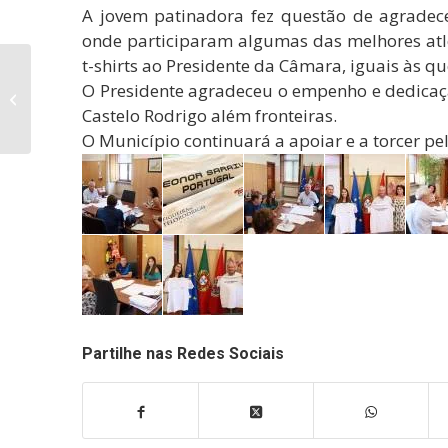
A jovem patinadora fez questão de agradec
onde participaram algumas das melhores atl
t-shirts ao Presidente da Câmara, iguais às qu
Dia dos Idades com
O Presidente agradeceu o empenho e dedicaçã
milhares de pessoas
ao rubro em Figueira
Castelo Rodrigo além fronteiras.
de Castelo Rodr...
O Município continuará a apoiar e a torcer pe
Partilhe nas Redes Sociais