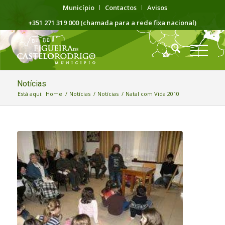
Município
Contactos
Avisos
+351 271 319 000 (chamada para a rede fixa nacional)
Notícias
Está aqui:
Home
/
Notícias
/
Notícias
/
Natal com Vida 2010