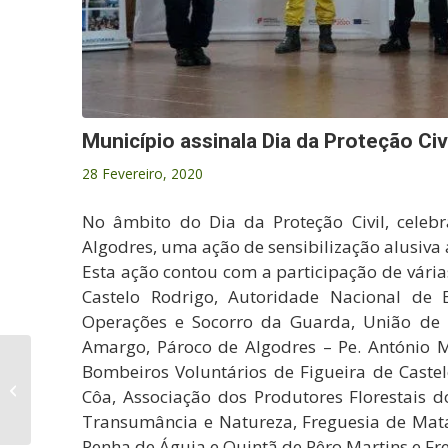
Município assinala Dia da Proteção Civ
28 Fevereiro, 2020
No âmbito do Dia da Proteção Civil, celeb
Algodres, uma ação de sensibilização alusiva
Esta ação contou com a participação de vári
Castelo Rodrigo, Autoridade Nacional de 
Operações e Socorro da Guarda, União de F
Amargo, Pároc
o de Algodres – Pe. António M
Bombeiros Voluntários de Figueira de Caste
Requalificação da
Côa, Associação dos Produtores Florestais d
Torre de Almofala
Transumância e Natureza, Freguesia de Mata
Penha de Águia e Quintã de Pêro Martins e Fr