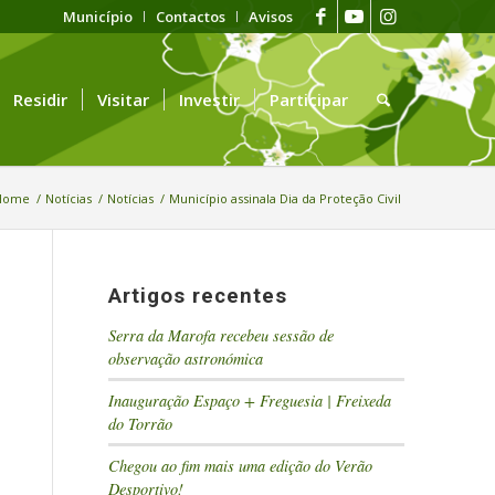
Município
Contactos
Avisos
Residir
Visitar
Investir
Participar
Home
/
Notícias
/
Notícias
/
Município assinala Dia da Proteção Civil
Artigos recentes
Serra da Marofa recebeu sessão de
observação astronómica
Inauguração Espaço + Freguesia | Freixeda
do Torrão
Chegou ao fim mais uma edição do Verão
Desportivo!