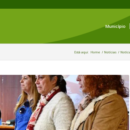
Município
Está aqui:
Home
/
Notícias
/
Notíci