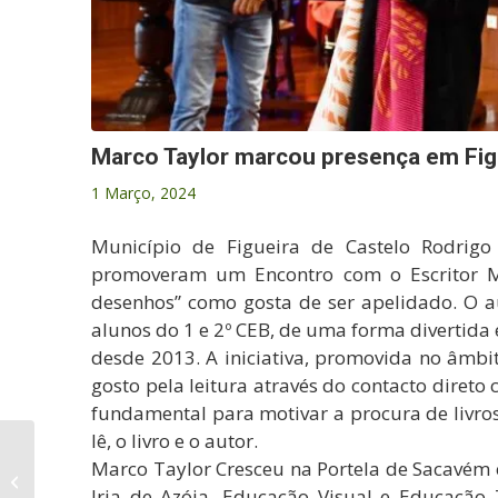
Marco Taylor marcou presença em Fig
1 Março, 2024
Município de Figueira de Castelo Rodrigo
promoveram um Encontro com o Escritor Mar
desenhos” como gosta de ser apelidado. O au
alunos do 1 e 2º CEB, de uma forma divertida e
desde 2013. A iniciativa, promovida no âmbi
gosto pela leitura através do contacto diret
fundamental para motivar a procura de livro
lê, o livro e o autor.
Câmara Municipal
Marco Taylor Cresceu na Portela de Sacavém e,
continua a efetuar
Iria de Azóia, Educação Visual e Educação 
pintura de