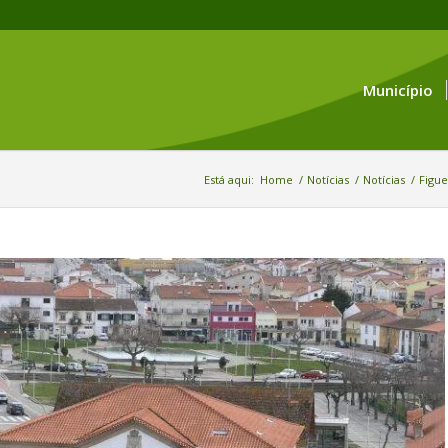
Município
Está aqui:
Home
/
Notícias
/
Notícias
/
Figue