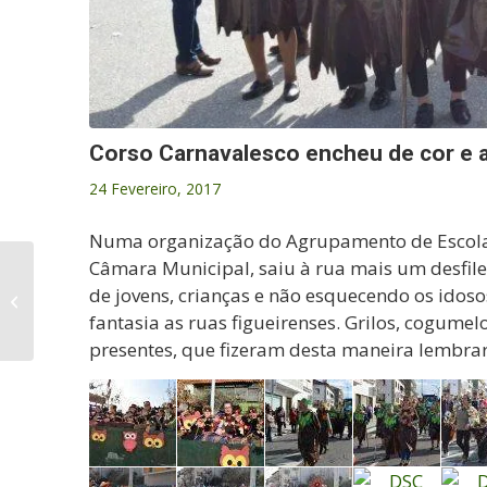
Corso Carnavalesco encheu de cor e al
24 Fevereiro, 2017
Numa organização do Agrupamento de Escolas
Câmara Municipal, saiu à rua mais um desfile
Figueira de Castelo Rodrigo “Rainha
de jovens, crianças e não esquecendo os idoso
da Amendoeira em Flor”
fantasia as ruas figueirenses. Grilos, cogume
presentes, que fizeram desta maneira lembrar 