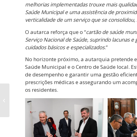
melhorias implementadas trouxe mais qualidad
Saúde Municipal e uma assistência de proximid
verticalidade de um serviço que se consolidou,
O autarca reforça que o “
cartão de saúde mun
Serviço Nacional de Saúde, suprindo lacunas e 
cuidados básicos e especializados
.”
No horizonte próximo, a autarquia pretende e
Saúde Municipal e o Centro de Saúde local. Est
de desempenho e garantir uma gestão eficient
prescrições médicas e assegurando um acompa
os residentes.
Câmara Municipal
financia reabilitação
do antigo Quartel da
Guarda Fiscal...