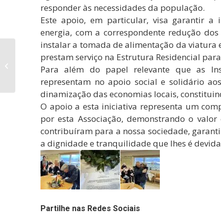
responder às necessidades da população.
Este apoio, em particular, visa garantir a
energia, com a correspondente redução dos
instalar a tomada de alimentação da viatura 
Câmara Municipal
prestam serviço na Estrutura Residencial para
recebe visita da
Para além do papel relevante que as Insti
Escolinha dos
representam no apoio social e solidário a
Bombeiros Voluntários
Figueirenses...
dinamização das economias locais, constituin
O apoio a esta iniciativa representa um co
por esta Associação, demonstrando o valor 
contribuíram para a nossa sociedade, garant
a dignidade e tranquilidade que lhes é devida
Partilhe nas Redes Sociais