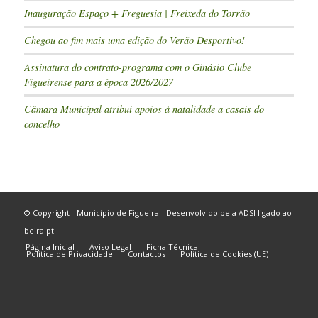
Inauguração Espaço + Freguesia | Freixeda do Torrão
Chegou ao fim mais uma edição do Verão Desportivo!
Assinatura do contrato-programa com o Ginásio Clube
Figueirense para a época 2026/2027
Câmara Municipal atribui apoios à natalidade a casais do
concelho
© Copyright - Município de Figueira - Desenvolvido pela
ADSI
ligado ao
beira.pt
Página Inicial
Aviso Legal
Ficha Técnica
Política de Privacidade
Contactos
Política de Cookies (UE)