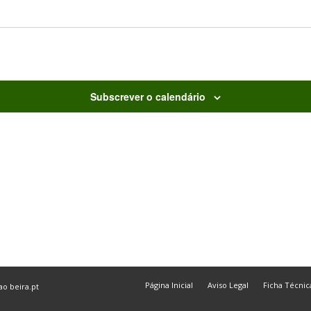
Subscrever o calendário
Página Inicial
Aviso Legal
Ficha Técnic
 ao
beira.pt