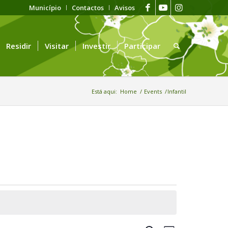
Município
Contactos
Avisos
Residir
Visitar
Investir
Participar
Está aqui:
Home
/
Events
/
Infantil