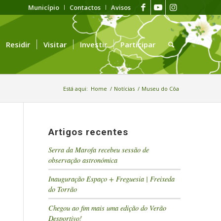
Município
Contactos
Avisos
Residir
Visitar
Investir
Participar
Está aqui:
Home
/
Notícias
/
Museu do Côa
Artigos recentes
Serra da Marofa recebeu sessão de
observação astronómica
Inauguração Espaço + Freguesia | Freixeda
do Torrão
Chegou ao fim mais uma edição do Verão
Desportivo!