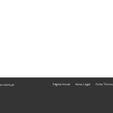
Página Inicial
Aviso Legal
Ficha Técnic
 ao
beira.pt