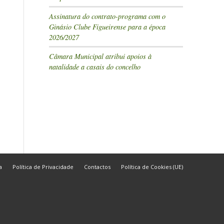
Assinatura do contrato-programa com o
Ginásio Clube Figueirense para a época
2026/2027
Câmara Municipal atribui apoios à
natalidade a casais do concelho
a
Política de Privacidade
Contactos
Política de Cookies (UE)