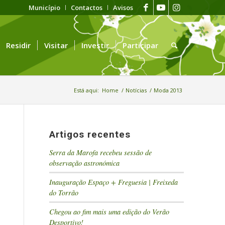
Município
Contactos
Avisos
Residir
Visitar
Investir
Participar
Está aqui:
Home
/
Notícias
/
Moda 2013
Artigos recentes
Serra da Marofa recebeu sessão de
observação astronómica
Inauguração Espaço + Freguesia | Freixeda
do Torrão
Chegou ao fim mais uma edição do Verão
Desportivo!