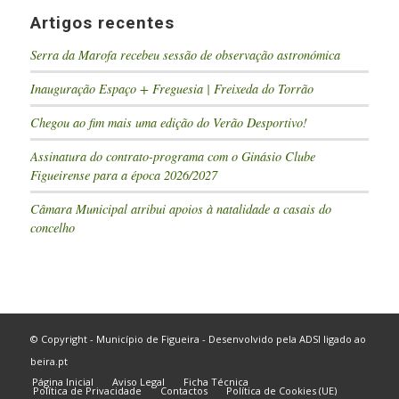
Artigos recentes
Serra da Marofa recebeu sessão de observação astronómica
Inauguração Espaço + Freguesia | Freixeda do Torrão
Chegou ao fim mais uma edição do Verão Desportivo!
Assinatura do contrato-programa com o Ginásio Clube
Figueirense para a época 2026/2027
Câmara Municipal atribui apoios à natalidade a casais do
concelho
© Copyright - Município de Figueira - Desenvolvido pela
ADSI
ligado ao
beira.pt
Página Inicial
Aviso Legal
Ficha Técnica
Política de Privacidade
Contactos
Política de Cookies (UE)