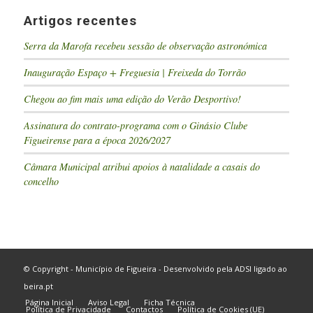
Artigos recentes
Serra da Marofa recebeu sessão de observação astronómica
Inauguração Espaço + Freguesia | Freixeda do Torrão
Chegou ao fim mais uma edição do Verão Desportivo!
Assinatura do contrato-programa com o Ginásio Clube
Figueirense para a época 2026/2027
Câmara Municipal atribui apoios à natalidade a casais do
concelho
© Copyright - Município de Figueira - Desenvolvido pela
ADSI
ligado ao
beira.pt
Página Inicial
Aviso Legal
Ficha Técnica
Política de Privacidade
Contactos
Política de Cookies (UE)