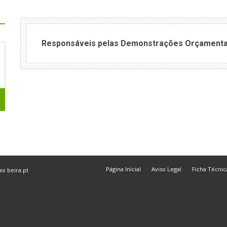
Responsáveis pelas Demonstrações Orçamenta
Página Inicial
Aviso Legal
Ficha Técnic
 ao
beira.pt