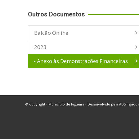
Outros Documentos
Balcão Online
2023
- Anexo às Demonstrações Financeiras
© Copyright - Município de Figueira - Desenvolvido pela
ADSI
ligado