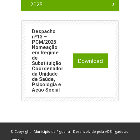
- 2025
Despacho
nº13 –
PCM/2025
Nomeação
em Regime
de
Download
Substituição
Coordenador
da Unidade
de Saúde,
Psicologia e
Ação Social
© Copyright - Município de Figueira - Desenvolvido pela
ADSI
ligado ao
beira.pt