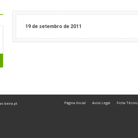
19 de setembro de 2011
Página Inicial
Aviso Legal
Ficha Técnic
 ao
beira.pt