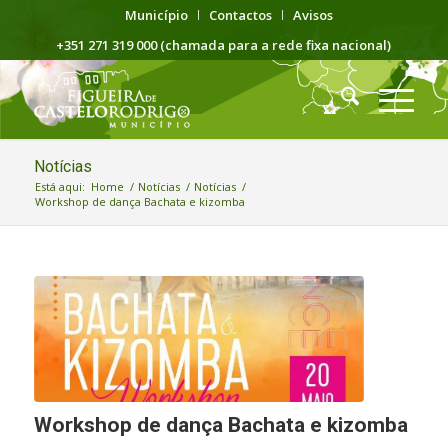
Município
Contactos
Avisos
+351 271 319 000 (chamada para a rede fixa nacional)
Notícias
Está aqui:
Home
/
Notícias
/
Notícias
/
Workshop de dança Bachata e kizomba
Workshop de dança Bachata e kizomba