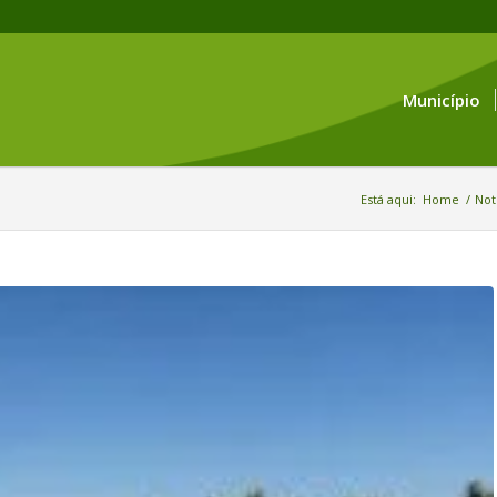
Município
Está aqui:
Home
/
Not