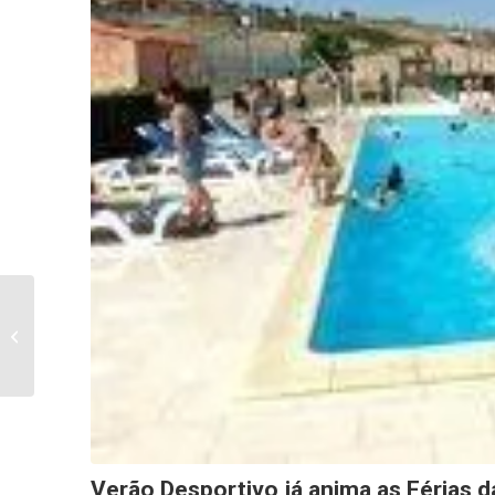
EXPOSIÇÃO
“ARQUITECTURA É
MODA – WALKING 4
FASHION” JÁ ESTÁ
PATENTE...
Verão Desportivo já anima as Férias 