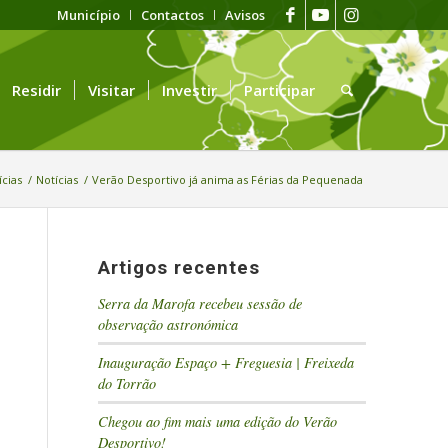
Município
Contactos
Avisos
Residir
Visitar
Investir
Participar
ícias
/
Notícias
/
Verão Desportivo já anima as Férias da Pequenada
Artigos recentes
Serra da Marofa recebeu sessão de
observação astronómica
Inauguração Espaço + Freguesia | Freixeda
do Torrão
Chegou ao fim mais uma edição do Verão
Desportivo!