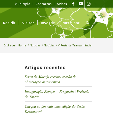
Município
Contactos
Avisos
Residir
Visitar
Investir
Participar
Está aqui:
Home
/
Notícias
/
Notícias
/
V Festa da Transumância
Artigos recentes
Serra da Marofa recebeu sessão de
observação astronómica
Inauguração Espaço + Freguesia | Freixeda
do Torrão
Chegou ao fim mais uma edição do Verão
Desportivo!