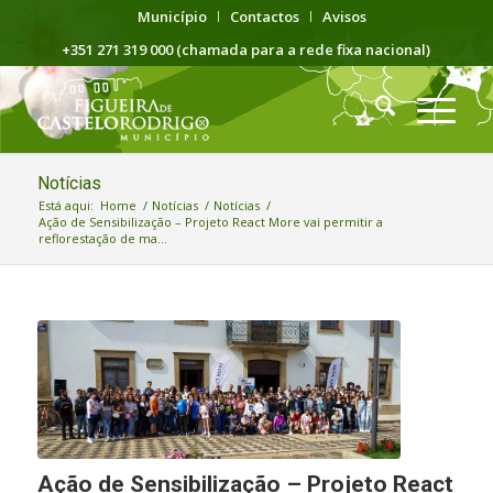
Município
Contactos
Avisos
+351 271 319 000 (chamada para a rede fixa nacional)
Notícias
Está aqui:
Home
/
Notícias
/
Notícias
/
Ação de Sensibilização – Projeto React More vai permitir a
reflorestação de ma...
Ação de Sensibilização – Projeto React