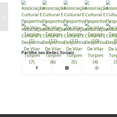
XXV Slalom Castelo
Rodrigo
Partilhe nas Redes Sociais