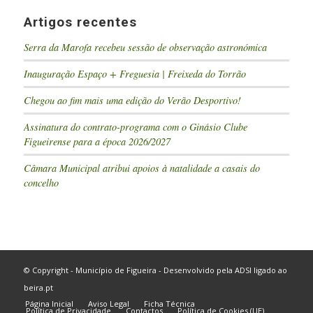
Artigos recentes
Serra da Marofa recebeu sessão de observação astronómica
Inauguração Espaço + Freguesia | Freixeda do Torrão
Chegou ao fim mais uma edição do Verão Desportivo!
Assinatura do contrato-programa com o Ginásio Clube
Figueirense para a época 2026/2027
Câmara Municipal atribui apoios à natalidade a casais do
concelho
© Copyright - Município de Figueira - Desenvolvido pela
ADSI
ligado ao
beira.pt
Página Inicial
Aviso Legal
Ficha Técnica
Política de Privacidade
Contactos
Política de Cookies (UE)