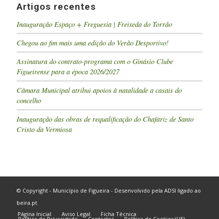
Artigos recentes
Inauguração Espaço + Freguesia | Freixeda do Torrão
Chegou ao fim mais uma edição do Verão Desportivo!
Assinatura do contrato-programa com o Ginásio Clube
Figueirense para a época 2026/2027
Câmara Municipal atribui apoios à natalidade a casais do
concelho
Inauguração das obras de requalificação do Chafariz de Santo
Cristo da Vermiosa
© Copyright - Município de Figueira - Desenvolvido pela
ADSI
ligado ao
beira.pt
Página Inicial
Aviso Legal
Ficha Técnica
Política de Privacidade
Contactos
Política de Cookies (UE)