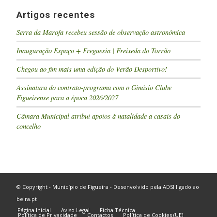
Artigos recentes
Serra da Marofa recebeu sessão de observação astronómica
Inauguração Espaço + Freguesia | Freixeda do Torrão
Chegou ao fim mais uma edição do Verão Desportivo!
Assinatura do contrato-programa com o Ginásio Clube
Figueirense para a época 2026/2027
Câmara Municipal atribui apoios à natalidade a casais do
concelho
© Copyright - Município de Figueira - Desenvolvido pela
ADSI
ligado ao
beira.pt
Página Inicial
Aviso Legal
Ficha Técnica
Política de Privacidade
Contactos
Política de Cookies (UE)