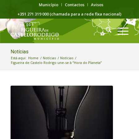
Município
Contactos
Avisos
+351 271 319 000 (chamada para a rede fixa nacional)
Notícias
Está aqui:
Home
/
Notícias
/
Notícias
/
Figueira de Castelo Rodrigo une-se à “Hora do Planeta”