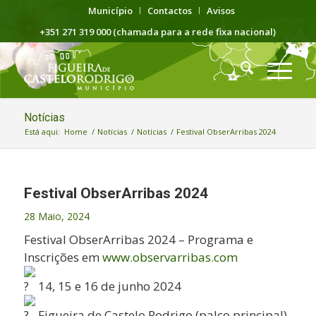
Município
Contactos
Avisos
+351 271 319 000 (chamada para a rede fixa nacional)
Notícias
Está aqui:
Home
/
Notícias
/
Notícias
/
Festival ObserArribas 2024
Festival ObserArribas 2024
28 Maio, 2024
Festival ObserArribas 2024 – Programa e
Inscrições em
www.observarribas.com
14, 15 e 16 de junho 2024
Figueira de Castelo Rodrigo (palco principal)