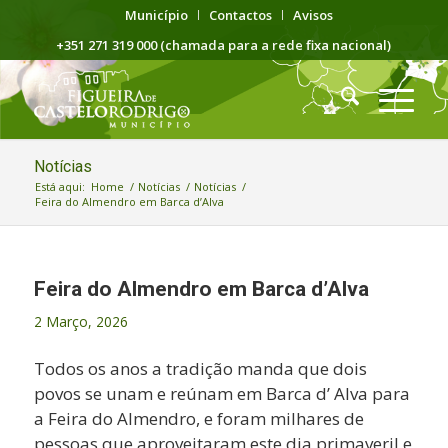
Município
Contactos
Avisos
+351 271 319 000 (chamada para a rede fixa nacional)
Notícias
Está aqui:
Home
/
Notícias
/
Notícias
/
Feira do Almendro em Barca d’Alva
Feira do Almendro em Barca d’Alva
2 Março, 2026
Todos os anos a tradição manda que dois
povos se unam e reúnam em Barca d’ Alva para
a Feira do Almendro, e foram milhares de
pessoas que aproveitaram este dia primaveril e