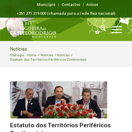
Município
Contactos
Avisos
+351 271 319 000 (chamada para a rede fixa nacional)
Notícias
Está aqui:
Home
/
Notícias
/
Notícias
/
Estatuto dos Territórios Periféricos Continentais
Estatuto dos Territórios Periféricos