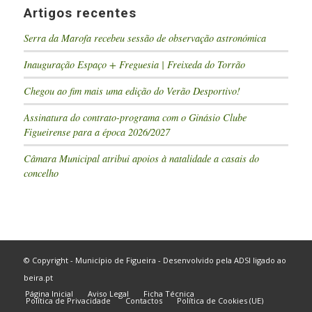
Artigos recentes
Serra da Marofa recebeu sessão de observação astronómica
Inauguração Espaço + Freguesia | Freixeda do Torrão
Chegou ao fim mais uma edição do Verão Desportivo!
Assinatura do contrato-programa com o Ginásio Clube
Figueirense para a época 2026/2027
Câmara Municipal atribui apoios à natalidade a casais do
concelho
© Copyright - Município de Figueira - Desenvolvido pela
ADSI
ligado ao
beira.pt
Página Inicial
Aviso Legal
Ficha Técnica
Política de Privacidade
Contactos
Política de Cookies (UE)