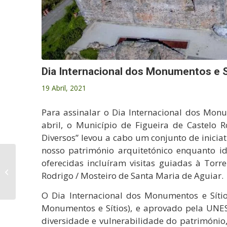
Dia Internacional dos Monumentos e S
19 Abril, 2021
Para assinalar o Dia Internacional dos Monu
abril, o Município de Figueira de Castelo 
Diversos” levou a cabo um conjunto de inici
nosso património arquitetónico enquanto i
O Município de
oferecidas incluíram visitas guiadas à Torr
Figueira de Castelo
Rodrigo / Mosteiro de Santa Maria de Aguiar.
Rodrigo adere à
iniciativa “A Hora do...
O Dia Internacional dos Monumentos e Sítio
Monumentos e Sítios), e aprovado pela UNES
diversidade e vulnerabilidade do património