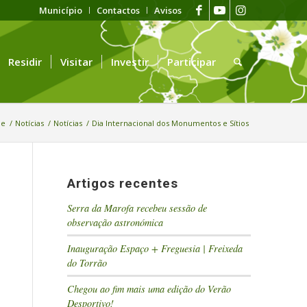
Município
Contactos
Avisos
Residir
Visitar
Investir
Participar
e
/
Notícias
/
Notícias
/
Dia Internacional dos Monumentos e Sítios
Artigos recentes
Serra da Marofa recebeu sessão de
observação astronómica
Inauguração Espaço + Freguesia | Freixeda
do Torrão
Chegou ao fim mais uma edição do Verão
Desportivo!