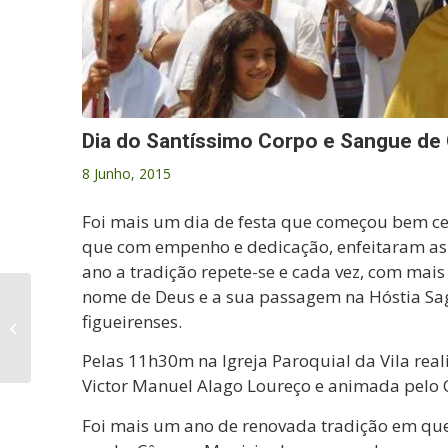
Dia do Santíssimo Corpo e Sangue de 
8 Junho, 2015
Foi mais um dia de festa que começou bem ce
que com empenho e dedicação, enfeitaram as 
ano a tradição repete-se e cada vez, com mais
nome de Deus e a sua passagem na Hóstia Sa
Concurso de imagem
figueirenses.
“Marofa Folk & Blues
Fest 2015 1.º Festival
Pelas 11h30m na Igreja Paroquial da Vila real
Internacional...
Victor Manuel Alago Loureço e animada pelo C
Foi mais um ano de renovada tradição em que