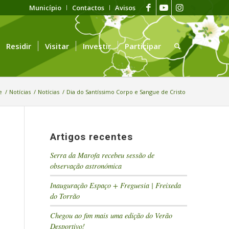
Município
Contactos
Avisos
Residir
Visitar
Investir
Participar
e
/
Notícias
/
Notícias
/
Dia do Santíssimo Corpo e Sangue de Cristo
Artigos recentes
Serra da Marofa recebeu sessão de
observação astronómica
Inauguração Espaço + Freguesia | Freixeda
do Torrão
Chegou ao fim mais uma edição do Verão
Desportivo!