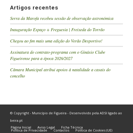
Artigos recentes
Serra da Marofa recebeu sessão de observação astronómica
Inauguração Espaço + Freguesia | Freixeda do Torrão
Chegou ao fim mais uma edição do Verão Desportivo!
Assinatura do contrato-programa com o Ginásio Clube
Figueirense para a época 2026/2027
Câmara Municipal atribui apoios à natalidade a casais do
concelho
© Copyright - Município de Figueira - Desenvolvido pela
ADSI
ligado ao
beira.pt
Página Inicial
Aviso Legal
Ficha Técnica
Política de Privacidade
Contactos
Política de Cookies (UE)