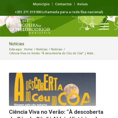
Município
Contactos
Avisos
+351 271 319 000 (chamada para a rede fixa nacional)
Notícias
Está aqui:
Home
/
Notícias
/
Notícias
/
Ciência Viva no Verão: “À descoberta do Céu do Côa” | Alde...
Ciência Viva no Verão: “À descoberta